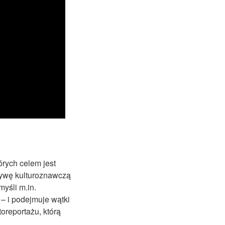
tórych celem jest
tywę kulturoznawczą
myśli m.in.
– i podejmuje wątki
oreportażu, którą