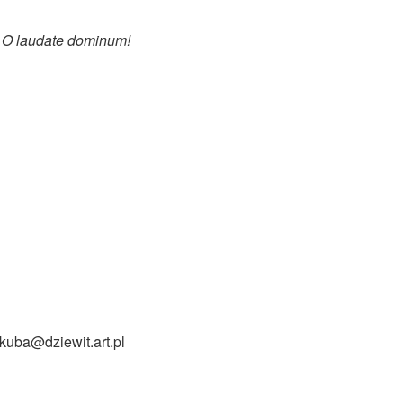
u
O laudate dominum!
 kuba@dziewit.art.pl