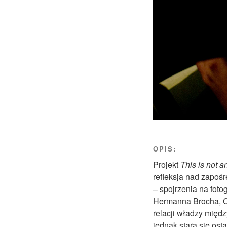
OPIS:
Projekt
This is not a
refleksja nad zapoś
– spojrzenia na foto
Hermanna Brocha, Ch
relacji władzy międz
jednak stara się ost