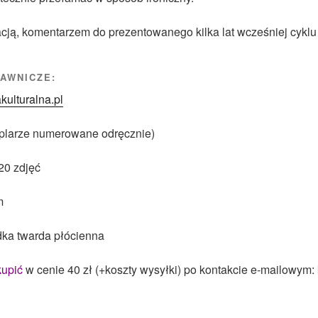
uacją, komentarzem do prezentowanego kilka lat wcześniej cykl
AWNICZE:
kulturalna.pl
plarze numerowane odręcznie)
 20 zdjęć
m
dka twarda płócienna
kupić
w cenie 40 zł (+koszty wysyłki) po kontakcie e-mailowym: