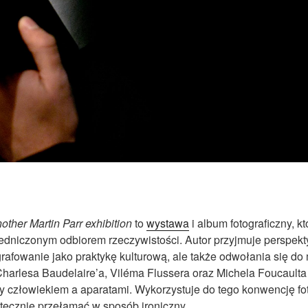
nother Martin Parr exhibition
to
wystawa
i album fotograficzny, k
redniczonym odbiorem rzeczywistości. Autor przyjmuje perspek
grafowanie jako praktykę kulturową, ale także odwołania się do 
arlesa Baudelaire’a, Viléma Flussera oraz Michela Foucaulta 
y człowiekiem a aparatami. Wykorzystuje do tego konwencję fot
atecznie przełamać w sposób ironiczny.