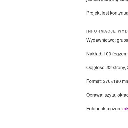
Projekt jest kontyn
INFORMACJE WYD
Wydawnictwo:
grupa
Nakład: 100 (egzem
Objętość: 32 strony,
Format: 270×180 m
Oprawa: szyta, okła
Fotobook można
za