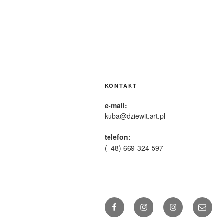
KONTAKT
e-mail:
kuba@dziewit.art.pl
telefon:
(+48) 669-324-597
Facebook
http://instagram.com/g
Instagram
E-
mail